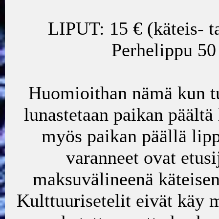
LIPUT: 15 € (käteis- t
Perhelippu 50 
Huomioithan nämä kun tule
lunastetaan paikan päält
myös paikan päällä lip
varanneet ovat etus
maksuvälineenä käteisen l
Kulttuurisetelit eivät kä