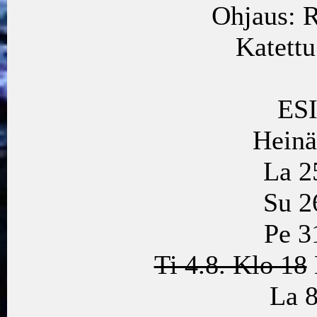
Ohjaus: 
Katett
ES
Heinä
La 2
Su 2
Pe 3
Ti 4.8. Klo 18
La 8