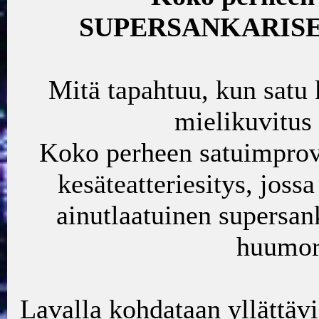
SUPERSANKARISEIK
Mitä tapahtuu, kun satu 
mielikuvitus 
Koko perheen satuimprovis
kesäteatteriesitys, joss
ainutlaatuinen supersank
huumori
Lavalla kohdataan yllättäv