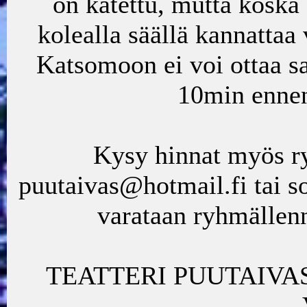
on katettu, mutta koska e
kolealla säällä kannattaa 
Katsomoon ei voi ottaa s
10min ennen
Kysy hinnat myös ry
puutaivas@hotmail.fi tai s
varataan ryhmällenn
TEATTERI PUUTAIVAS, P