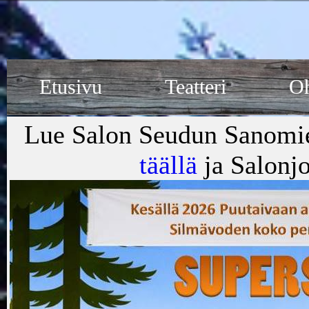
Etusivu
Teatteri
Oh
Lue Salon Seudun Sanomien
täällä
ja Salonjo